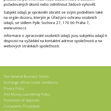
požadovaných úkonů nebo odmítnout žádosti vyhovět.
Subjekt údajů je oprávněn obrátit se svým podnětem také
na orgán dozoru, kterým je Úřad pro ochranu osobních
údajů, se sídlem Pplk. Sochora 27, 170 00 Praha 7,
www.uoou.cz.
Informace o zpracování osobních údajů jsou subjektu údajů k
dispozici na vyžádání na kontaktní adrese společnosti a na
webových stránkách společnosti.
The General Business Terms
Exchange offices trade conditions
Privacy Policy
Anti-Money Laundering Policy
Protection of deposits
Complaints Procedure