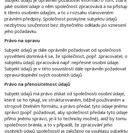
jaké osobní údaje o něm společnost zpracovává a na přístup
k těmto osobním údajům, a to v rozsahu stanoveném
právními předpisy. Společnost poskytne subjektu údajů
nezbytnou součinnost bez zbytečného odkladu po vznesení
jeho požadavku.
Právo na opravu
Subjekt údajů je dále oprávněn požadovat od společnosti
vysvětlení domnívá-li se, že společnost, popř. zpracovatel, o
subjektu údajů zpracovává např. nepřesné osobní údaje.
Subjekt údajů je v této souvislosti dále oprávněn požadovat
opravu/doplnění svých osobních údajů.
Právo na přenositelnost údajů
Subjekt údajů má právo získat od společnosti osobní údaje,
které se ho týkají, ve strukturovaném, běžně používaném a
strojově čitelném formátu, a právo předat tyto údaje jinému
správci (popř. požadovat, aby společnost předala tyto údaje
přímo jinému správci, je-li to technicky možné), aniž by tomu
společnost bránila, a to v případě, že zpracování jeho
osobních údajů společností je založeno na souhlasu subjektu