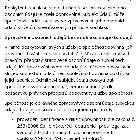
Poskytnutí souhlasu subjektu údajů se zpracováním jeho
osobních údajů je zcela dobrovolné. Subjekt údajů může
společnosti udělit souhlas se zpracováním jeho osobních
údajů k účelům specifikovaným přímo v souhlasu.
Zpracování osobních údajů bez souhlasu subjektu údajů
V rámci poskytování svých služeb je společnost povinna (při
uzavírání i trvání smluvního vztahu) zjišťovat a zpracovávat
právními předpisy stanovené osobní údaje o subjektech
údajů. Ke zpracování osobních údajů za účelem poskytování
služeb subjektům údajů není společnost povinna opatřit si
jejich souhlas. Odmítne-li subjekt údajů poskytnout
společnosti své osobní údaje, nemohou mu být dle
požadavků právních předpisů poskytnuty služby společnosti.
Společnost je oprávněna zpracovávat osobní údaje subjektů
údajů i bez jejich souhlasu, a to zejména pro
účely
:
provádění identifikace a dalších povinností dle zákona č.
253/2008 Sb., o některých opatřeních proti legalizaci
výnosů z trestné činnosti, a plnění povinností
vyplývajících z dalších právních předpisů,