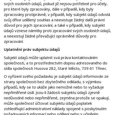
svých osobních údajů, pokud již nejsou potřebné pro účely,
pro které byly zpracovány, dále v případě, kdy byly
zpracovány protiprávně, v případě, kdy subjekt údajů odvolá
svůj dříve udělený souhlas a neexistuje žádný další právní
důvod pro jejich zpracování, a také v případě, kdy subjekt
údajů vznese námitky proti zpracování svých osobních údajů,
a neexistují žádné převažující oprávněné důvody pro
zpracování.
Uplatnění práv subjektu údajů
Subjekt údajů může uplatnit svá práva kontaktováním
společnosti, a to prostřednictvím dopisu adresovaného do
sídla společnosti Husova 282, Staré Město, 739 61 Třinec.
O vyřízení svého požadavku je subjekt údajů informován ze
strany společnosti bez zbytečného odkladu, s výjimkou
případů, kdy se to ukáže jako nemožné nebo to vyžaduje
nepřiměřené úsilí. Jsou-li žádosti subjektu údajů zjevně
nedůvodné nebo nepřiměřené, zejména protože se opakují,
může společnost účtovat subjektu údajů poplatek
zohledňující administrativní náklady spojené s poskytnutím
požadovaných informací nebo sdělení nebo s učiněním