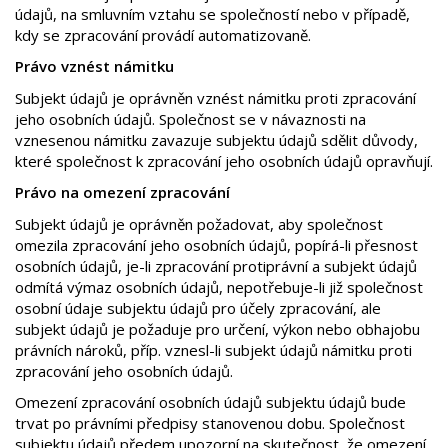
údajů, na smluvním vztahu se společností nebo v případě,
kdy se zpracování provádí automatizovaně.
Právo vznést námitku
Subjekt údajů je oprávněn vznést námitku proti zpracování
jeho osobních údajů. Společnost se v návaznosti na
vznesenou námitku zavazuje subjektu údajů sdělit důvody,
které společnost k zpracování jeho osobních údajů opravňují.
Právo na omezení zpracování
Subjekt údajů je oprávněn požadovat, aby společnost
omezila zpracování jeho osobních údajů, popírá-li přesnost
osobních údajů, je-li zpracování protiprávní a subjekt údajů
odmítá výmaz osobních údajů, nepotřebuje-li již společnost
osobní údaje subjektu údajů pro účely zpracování, ale
subjekt údajů je požaduje pro určení, výkon nebo obhajobu
právních nároků, příp. vznesl-li subjekt údajů námitku proti
zpracování jeho osobních údajů.
Omezení zpracování osobních údajů subjektu údajů bude
trvat po právními předpisy stanovenou dobu. Společnost
subjektu údajů předem upozorní na skutečnost, že omezení