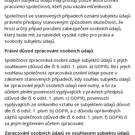
pracovníci společnosti, kteří jsou vázáni mlčenlivostí.
Společnost ve stanovených případech oznámí subjektu údajů
právními předpisy stanoveným způsobem skutečnost, že
hrozí určitý případ porušení zabezpečení osobních údajů,
který bude mít za následek vysoké riziko pro práva a
svobody subjektu údajů.
Právní důvod zpracování osobních údajů
Společnost zpracovává osobní údaje subjektů údajů s jejich
souhlasem (důvod dle čl. 6 odst. 1. písm. a) GDPR). Bez jejich
souhlasu společnost zpracovává osobní údaje pouze v
zákonem stanovených případech, kdy souhlas subjektu údajů
ke zpracování jejich osobních údajů není nutný, a to za
účelem plnění povinností vyplývajících z právních předpisů
(důvod dle čl. 6 odst. 1. písm. c) GDPR), povinností
vyplývajících ze smluvního vztahu se subjektem údajů důvod
dle čl. 6 odst. 1. písm. b) GDPR, a z důvodu oprávněných
zájmů společnosti (důvod dle čl. 6 odst. 1. písm. f) GDPR) či
za jiným legitimním účelem zpracování.
Zpracování osobních údajů se souhlasem subjektu údajů