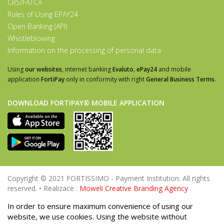
CRS/FATCA
Rules of Using EPAY24
Open Banking (API)
Whistleblowing
Information on the processing of personal data
Using
our websites
, internet banking
Evaluto
,
ePay24
and mobile
application
FortiPay
only in conformity with right
General Business Terms
.
DOWNLOAD FORTIPAY® MOBILE APPLICATION
Copyright © 2021 FORTISSIMO - Payment Institution. All rights
reserved. • Realizace :
Moweli Creative Branding Agency
In order to ensure maximum convenience of using our
website, we use cookies. Using the website without