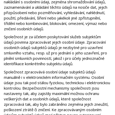
nakládání s osobními údaji, zejména shromažďování údajů,
zaznamenávání a ukládání těchto údajů na nosiče dat, jejich
přizpůsobení nebo pozměňování, vyhledávání, nahlédnutí,
použití, předávání, šíření nebo jakékoli jiné zpřístupnění,
třídění nebo kombinování, blokování, omezení, výmaz nebo
zničení osobních údajů.
Společnost je za účelem poskytování služeb subjektům
údajů povinna zpracovávat jejich osobní údaje. Zpracování
osobních údajů subjektů údajů je nezbytné pro uzavření
smluvního vztahu, resp. už pro jednání o jeho uzavření, pro
plnění smluvních povinností, jakož i pro účely jednoznačné
identifikace konkrétního subjektu údajů.
Společnost zpracovává osobní údaje subjektů údajů
manuálně i v elektronickém informačním systému. Osobní
údaje jsou tak pod stálou fyzickou, technickou i elektronickou
kontrolou. Bezpečnostní mechanismy společnosti jsou
nastaveny tak, aby zajistily maximální možnou ochranu
veškerých dat a osobních údajů, které společnost
zpracovává tak, aby bylo zabráněno zejména jejich zneužití,
poškození ztrátě či zničení. Ke zpracovávaným osobním
údajům subjektů údajů mají přístup pouze autorizovaní