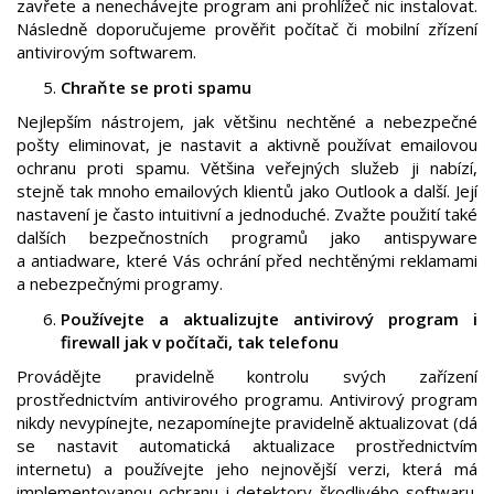
zavřete a nenechávejte program ani prohlížeč nic instalovat.
Následně doporučujeme prověřit počítač či mobilní zřízení
antivirovým softwarem.
Chraňte se proti spamu
Nejlepším nástrojem, jak většinu nechtěné a nebezpečné
pošty eliminovat, je nastavit a aktivně používat emailovou
ochranu proti spamu. Většina veřejných služeb ji nabízí,
stejně tak mnoho emailových klientů jako Outlook a další. Její
nastavení je často intuitivní a jednoduché. Zvažte použití také
dalších bezpečnostních programů jako antispyware
a antiadware, které Vás ochrání před nechtěnými reklamami
a nebezpečnými programy.
Používejte a aktualizujte antivirový program i
firewall jak v počítači, tak telefonu
Provádějte pravidelně kontrolu svých zařízení
prostřednictvím antivirového programu. Antivirový program
nikdy nevypínejte, nezapomínejte pravidelně aktualizovat (dá
se nastavit automatická aktualizace prostřednictvím
internetu) a používejte jeho nejnovější verzi, která má
implementovanou ochranu i detektory škodlivého softwaru.