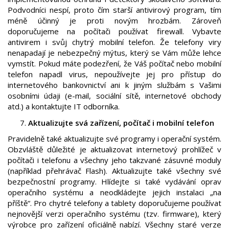
Podvodníci nespí, proto čím starší antivirový program, tím
méně účinný je proti novým hrozbám. Zároveň
doporučujeme na počítači používat firewall. Vybavte
antivirem i svůj chytrý mobilní telefon. Že telefony viry
nenapadají je nebezpečný mýtus, který se Vám může lehce
vymstít. Pokud máte podezření, že Váš počítač nebo mobilní
telefon napadl virus, nepoužívejte jej pro přístup do
internetového bankovnictví ani k jiným službám s Vašimi
osobními údaji (e-mail, sociální sítě, internetové obchody
atd.) a kontaktujte IT odborníka.
Aktualizujte svá zařízení, počítač i mobilní telefon
Pravidelně také aktualizujte své programy i operační systém.
Obzvláště důležité je aktualizovat internetový prohlížeč v
počítači i telefonu a všechny jeho takzvané zásuvné moduly
(například přehrávač Flash). Aktualizujte také všechny své
bezpečnostní programy. Hlídejte si také vydávání oprav
operačního systému a neodkládejte jejich instalaci „na
příště“. Pro chytré telefony a tablety doporučujeme používat
nejnovější verzi operačního systému (tzv. firmware), který
výrobce pro zařízení oficiálně nabízí. Všechny staré verze