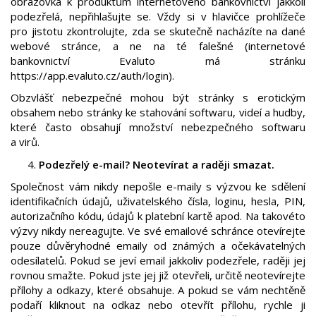
obrazovka k produktům internetového bankovnictví jakkoli
podezřelá, nepřihlašujte se. Vždy si v hlavičce prohlížeče
pro jistotu zkontrolujte, zda se skutečně nacházíte na dané
webové stránce, a ne na té falešné (internetové
bankovnictví Evaluto má stránku
https://app.evaluto.cz/auth/login).
Obzvlášť nebezpečné mohou být stránky s erotickým
obsahem nebo stránky ke stahování softwaru, videí a hudby,
které často obsahují množství nebezpečného softwaru
a virů.
Podezřelý e-mail? Neotevírat a raději smazat.
Společnost vám nikdy nepošle e-maily s výzvou ke sdělení
identifikačních údajů, uživatelského čísla, loginu, hesla, PIN,
autorizačního kódu, údajů k platební kartě apod. Na takovéto
výzvy nikdy nereagujte. Ve své emailové schránce otevírejte
pouze důvěryhodné emaily od známých a očekávatelných
odesílatelů. Pokud se jeví email jakkoliv podezřele, raději jej
rovnou smažte. Pokud jste jej již otevřeli, určitě neotevírejte
přílohy a odkazy, které obsahuje. A pokud se vám nechtěně
podaří kliknout na odkaz nebo otevřít přílohu, rychle ji