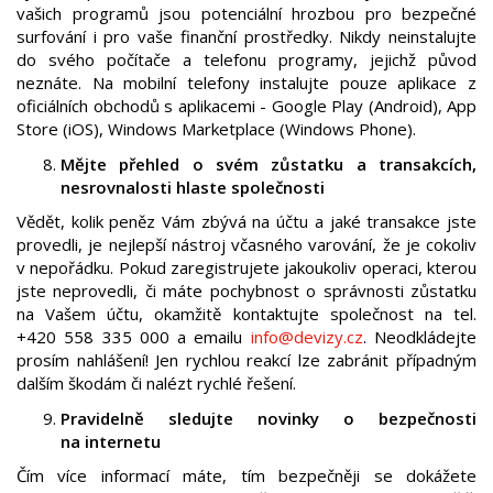
vašich programů jsou potenciální hrozbou pro bezpečné
surfování i pro vaše finanční prostředky. Nikdy neinstalujte
do svého počítače a telefonu programy, jejichž původ
neznáte. Na mobilní telefony instalujte pouze aplikace z
oficiálních obchodů s aplikacemi - Google Play (Android), App
Store (iOS), Windows Marketplace (Windows Phone).
Mějte přehled o svém zůstatku a transakcích,
nesrovnalosti hlaste společnosti
Vědět, kolik peněz Vám zbývá na účtu a jaké transakce jste
provedli, je nejlepší nástroj včasného varování, že je cokoliv
v nepořádku. Pokud zaregistrujete jakoukoliv operaci, kterou
jste neprovedli, či máte pochybnost o správnosti zůstatku
na Vašem účtu, okamžitě kontaktujte společnost na tel.
+420 558 335 000 a emailu
info@devizy.cz
. Neodkládejte
prosím nahlášení! Jen rychlou reakcí lze zabránit případným
dalším škodám či nalézt rychlé řešení.
Pravidelně sledujte novinky o bezpečnosti
na internetu
Čím více informací máte, tím bezpečněji se dokážete