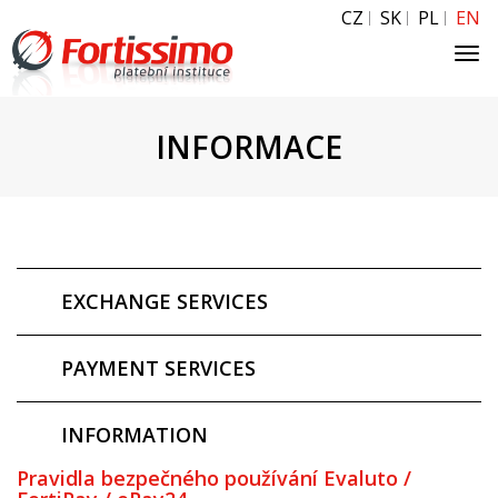
CZ
SK
PL
EN
Tog
navi
INFORMACE
EXCHANGE SERVICES
PAYMENT SERVICES
INFORMATION
Pravidla bezpečného používání Evaluto /