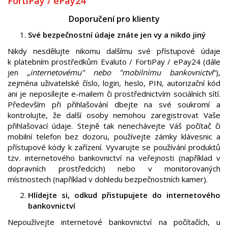
FortiPay / ePay24
Doporučení pro klienty
Své bezpečnostní údaje znáte jen vy a nikdo jiný
Nikdy nesdělujte nikomu dalšímu své přístupové údaje
k platebním prostředkům Evaluto / FortiPay / ePay24 (dále
jen „
internetovému" nebo "mobilnímu bankovnictví
“),
zejména uživatelské číslo, login, heslo, PIN, autorizační kód
ani je neposílejte e-mailem či prostřednictvím sociálních sítí.
Především při přihlašování dbejte na své soukromí a
kontrolujte, že další osoby nemohou zaregistrovat Vaše
přihlašovací údaje. Stejně tak nenechávejte Váš počítač či
mobilní telefon bez dozoru, používejte zámky klávesnic a
přístupové kódy k zařízení. Vyvarujte se používání produktů
tzv. internetového bankovnictví na veřejnosti (například v
dopravních prostředcích) nebo v monitorovaných
místnostech (například v dohledu bezpečnostních kamer).
Hlídejte si, odkud přistupujete do internetového
bankovnictví
Nepoužívejte internetové bankovnictví na počítačích, u