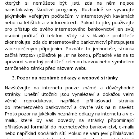
kterých si nemůžete být jisti, zda na něm nejsou
nainstalovány škodlivé programy. Rozhodně se vyvarujte
jakýmkoliv veřejným počítačům v internetových kavárnách
nebo na letištích a v infocentrech. Pokud to jde, používejte
pro přístup do svého internetového bankovnictví jen svůj
osobní počítač či telefon. Vždy si v hlavičce prohlížeče
zkontrolujte, zda do internetového bankovnictví přistupujete
zabezpečeným připojením. Poznáte to jednoduše, stránka
začíná https:// (důležité je „
s
“ na konci), případně Vás na to
upozorní samotný prohlížeč zelenou barvou nebo symbolem
zamčeného zámku před názvem webu.
Pozor na neznámé odkazy a webové stránky
Navštěvujte na internetu pouze známé a důvěryhodné
stránky. Dnešní útočníci jsou vynalézaví a dokážou velmi
věrně reprodukovat například přihlašovací stránku
do internetového bankovnictví a chytře vás na ni navést.
Proto pozor na jakékoliv neznámé odkazy na internetu a v e-
mailu, které by vás dovedly na stránky připomínající
přihlašovací formulář do internetového bankovnictví, e-mailu
nebo například sociálních sítí. Pokud se vám jeví přihlašovací