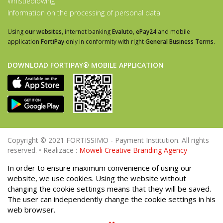
Whistleblowing
Information on the processing of personal data
Using
our websites
, internet banking
Evaluto
,
ePay24
and mobile
application
FortiPay
only in conformity with right
General Business Terms
.
DOWNLOAD FORTIPAY® MOBILE APPLICATION
Copyright © 2021 FORTISSIMO - Payment Institution. All rights
reserved. • Realizace :
Moweli Creative Branding Agency
In order to ensure maximum convenience of using our
website, we use cookies. Using the website without
changing the cookie settings means that they will be saved.
The user can independently change the cookie settings in his
web browser.