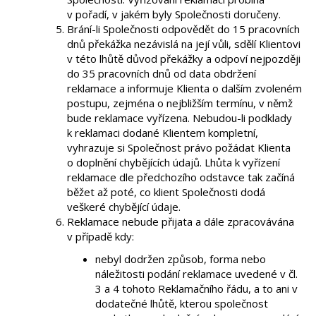
v pořadí, v jakém byly Společnosti doručeny.
Brání-li Společnosti odpovědět do 15 pracovních
dnů překážka nezávislá na její vůli, sdělí Klientovi
v této lhůtě důvod překážky a odpoví nejpozději
do 35 pracovních dnů od data obdržení
reklamace a informuje Klienta o dalším zvoleném
postupu, zejména o nejbližším termínu, v němž
bude reklamace vyřízena. Nebudou-li podklady
k reklamaci dodané Klientem kompletní,
vyhrazuje si Společnost právo požádat Klienta
o doplnění chybějících údajů. Lhůta k vyřízení
reklamace dle předchozího odstavce tak začíná
běžet až poté, co klient Společnosti dodá
veškeré chybějící údaje.
Reklamace nebude přijata a dále zpracovávána
v případě kdy:
nebyl dodržen způsob, forma nebo
náležitosti podání reklamace uvedené v čl.
3 a 4 tohoto Reklamačního řádu, a to ani v
dodatečné lhůtě, kterou společnost