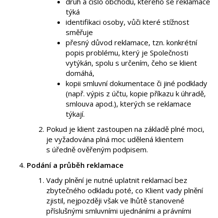
druh a číslo obchodu, kterého se reklamace
týká
identifikaci osoby, vůči které stížnost
směřuje
přesný důvod reklamace, tzn. konkrétní
popis problému, který je Společnosti
vytýkán, spolu s určením, čeho se klient
domáhá,
kopii smluvní dokumentace či jiné podklady
(např. výpis z účtu, kopie příkazu k úhradě,
smlouva apod.), kterých se reklamace
týkají.
Pokud je klient zastoupen na základě plné moci,
je vyžadována plná moc udělená klientem
s úředně ověřeným podpisem.
Podání a průběh reklamace
Vady plnění je nutné uplatnit reklamací bez
zbytečného odkladu poté, co Klient vady plnění
zjistil, nejpozději však ve lhůtě stanovené
příslušnými smluvními ujednáními a právními