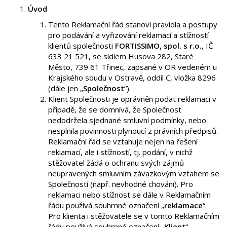
Úvod
Tento Reklamační řád stanoví pravidla a postupy
pro podávání a vyřizování reklamací a stížností
klientů společnosti
FORTISSIMO, spol. s r.o.
, IČ
633 21 521, se sídlem Husova 282, Staré
Město, 739 61 Třinec, zapsané v OR vedeném u
Krajského soudu v Ostravě, oddíl C, vložka 8296
(dále jen „
Společnost
“).
Klient Společnosti je oprávněn podat reklamaci v
případě, že se domnívá, že Společnost
nedodržela sjednané smluvní podmínky, nebo
nesplnila povinnosti plynoucí z právních předpisů.
Reklamační řád se vztahuje nejen na řešení
reklamací, ale i stížností, tj. podání, v nichž
stěžovatel žádá o ochranu svých zájmů
neupravených smluvním závazkovým vztahem se
Společností (např. nevhodné chování). Pro
reklamaci nebo stížnost se dále v Reklamačním
řádu používá souhrnné označení „
reklamace
“.
Pro klienta i stěžovatele se v tomto Reklamačním
řádu používá souhrnné označení „
Klient
“.