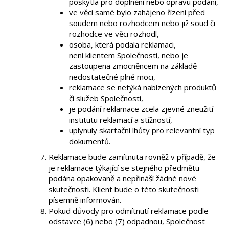
poskytla pro doplnění nebo opravu podání,
ve věci samé bylo zahájeno řízení před
soudem nebo rozhodcem nebo již soud či
rozhodce ve věci rozhodl,
osoba, která podala reklamaci,
není klientem Společnosti, nebo je
zastoupena zmocněncem na základě
nedostatečné plné moci,
reklamace se netýká nabízených produktů
či služeb Společnosti,
je podání reklamace zcela zjevné zneužití
institutu reklamací a stížností,
uplynuly skartační lhůty pro relevantní typ
dokumentů.
Reklamace bude zamítnuta rovněž v případě, že
je reklamace týkající se stejného předmětu
podána opakovaně a nepřináší žádné nové
skutečnosti. Klient bude o této skutečnosti
písemně informován.
Pokud důvody pro odmítnutí reklamace podle
odstavce (6) nebo (7) odpadnou, Společnost