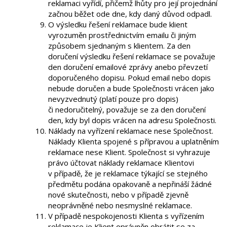
reklamaci vyřídí, přičemž lhůty pro její projednání
začnou běžet ode dne, kdy daný důvod odpadl.
O výsledku řešení reklamace bude klient
vyrozuměn prostřednictvím emailu či jiným
způsobem sjednaným s klientem. Za den
doručení výsledku řešení reklamace se považuje
den doručení emailové zprávy anebo převzetí
doporučeného dopisu. Pokud email nebo dopis
nebude doručen a bude Společnosti vrácen jako
nevyzvednutý (platí pouze pro dopis)
či nedoručitelný, považuje se za den doručení
den, kdy byl dopis vrácen na adresu Společnosti.
Náklady na vyřízení reklamace nese Společnost.
Náklady Klienta spojené s přípravou a uplatněním
reklamace nese Klient. Společnost si vyhrazuje
právo účtovat náklady reklamace Klientovi
v případě, že je reklamace týkající se stejného
předmětu podána opakovaně a nepřináší žádné
nové skutečnosti, nebo v případě zjevně
neoprávněné nebo nesmyslné reklamace.
V případě nespokojenosti Klienta s vyřízením
reklamace je Klient oprávněn obrátit se za