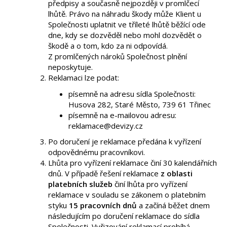
předpisy a současně nejpozději v promlčecí
lhůtě. Právo na náhradu škody může Klient u
Společnosti uplatnit ve tříleté lhůtě běžící ode
dne, kdy se dozvěděl nebo mohl dozvědět o
škodě a o tom, kdo za ni odpovídá.
Z promlčených nároků Společnost plnění
neposkytuje.
Reklamaci lze podat:
písemně na adresu sídla Společnosti:
Husova 282, Staré Město, 739 61 Třinec
písemně na e-mailovou adresu:
reklamace@devizy.cz
Po doručení je reklamace předána k vyřízení
odpovědnému pracovníkovi.
Lhůta pro vyřízení reklamace činí 30 kalendářních
dnů. V případě řešení reklamace
z oblasti
platebních služeb
činí lhůta pro vyřízení
reklamace v souladu se zákonem o platebním
styku
15 pracovních dnů
a začíná běžet dnem
následujícím po doručení reklamace do sídla
Společnosti. Vyřizování reklamací probíhá