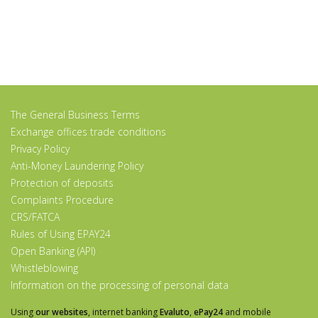
The General Business Terms
Exchange offices trade conditions
Privacy Policy
Anti-Money Laundering Policy
Protection of deposits
Complaints Procedure
CRS/FATCA
Rules of Using EPAY24
Open Banking (API)
Whistleblowing
Information on the processing of personal data
Using
our websites
, internet banking
Evaluto
,
ePay24
and mobile