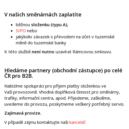
V našich směnárnách zaplatíte
běžnou
složenku (typu A)
,
SIPO
nebo
jakýkoliv závazek s převodem na účet v tuzemské
měně do tuzemské banky
K této službě
není nutno
uzavírat
Rámcovou smlouvu.
Hledáme partnery (obchodní zástupce) po celé
ČR pro B2B.
Nabízíme spolupráci pro příjem platby složenkou ve
Vaší provozovně. Vhodná doplňková činnost pro směnárny,
trafiky, informační centra, apod. Přijedeme, zaškolíme,
uvedeme do provozu, poskytneme veškerý potřebný servis.
Zajímavá provize.
V případě zájmu kontaktujte naši
kancelář
.