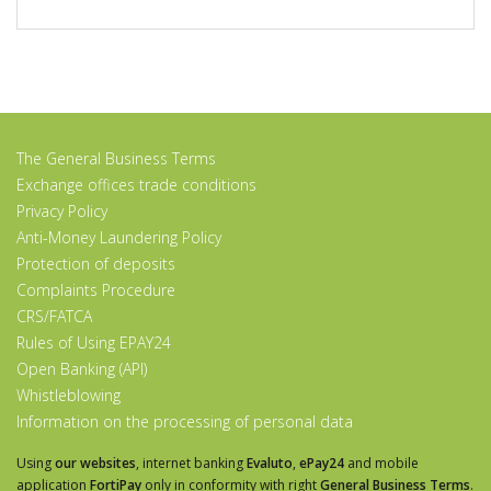
The General Business Terms
Exchange offices trade conditions
Privacy Policy
Anti-Money Laundering Policy
Protection of deposits
Complaints Procedure
CRS/FATCA
Rules of Using EPAY24
Open Banking (API)
Whistleblowing
Information on the processing of personal data
Using
our websites
, internet banking
Evaluto
,
ePay24
and mobile
application
FortiPay
only in conformity with right
General Business Terms
.